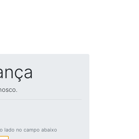
ança
nosco.
ao lado no campo abaixo