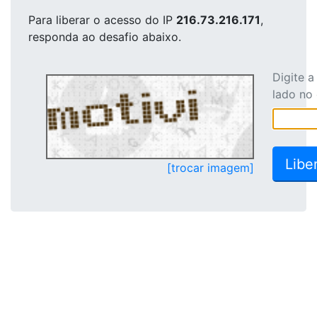
Para liberar o acesso
do IP
216.73.216.171
,
responda ao desafio abaixo.
Digite 
lado no
[trocar imagem]