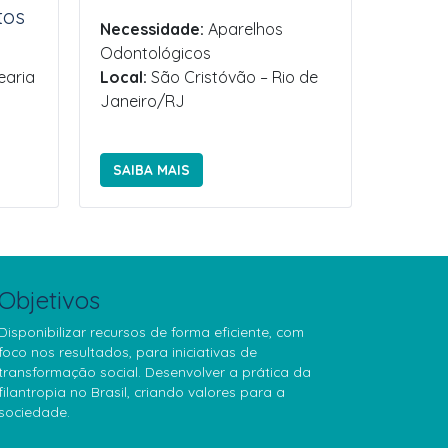
tos
Necessidade:
Aparelhos
Odontológicos
earia
Local:
São Cristóvão – Rio de
Janeiro/RJ
SAIBA MAIS
Objetivos
Disponibilizar recursos de forma eficiente, com
foco nos resultados, para iniciativas de
transformação social. Desenvolver a prática da
filantropia no Brasil, criando valores para a
sociedade.