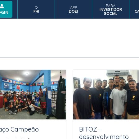
PARA
O
APP
INVESTIDOR
INVESTIDORES E
CA
PHI
DOEI
CA
COMPLIANCE
APP DOEI
OGIN
SOCIAL
PARCEIROS
I
aço Campeão
BITOZ –
desenvolvimento