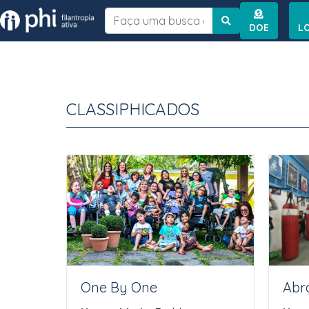
Instituto PHI
DOE
L
CLASSIPHICADOS
One By One
Abr