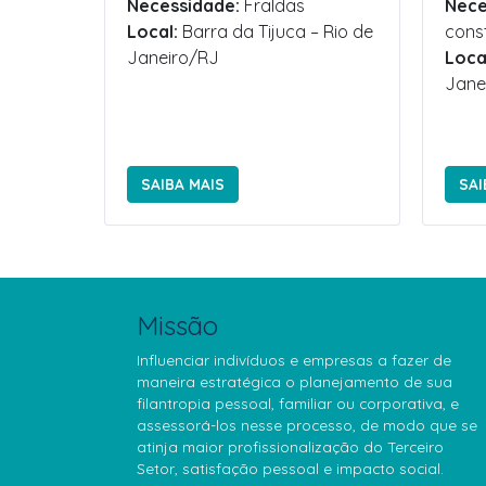
Necessidade:
Fraldas
Nece
Local:
Barra da Tijuca – Rio de
cons
Janeiro/RJ
Loca
Jane
SAIBA MAIS
SAI
Missão
Influenciar indivíduos e empresas a fazer de
maneira estratégica o planejamento de sua
filantropia pessoal, familiar ou corporativa, e
assessorá-los nesse processo, de modo que se
atinja maior profissionalização do Terceiro
Setor, satisfação pessoal e impacto social.