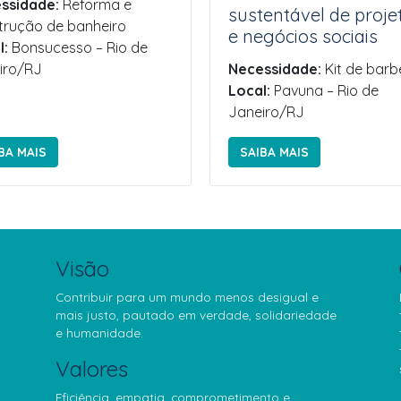
ssidade:
Reforma e
sustentável de proje
trução de banheiro
e negócios sociais
l:
Bonsucesso – Rio de
iro/RJ
Necessidade:
Kit de barb
Local:
Pavuna – Rio de
Janeiro/RJ
BA MAIS
SAIBA MAIS
Visão
Contribuir para um mundo menos desigual e
mais justo, pautado em verdade, solidariedade
e humanidade.
Valores
Eficiência, empatia, comprometimento e