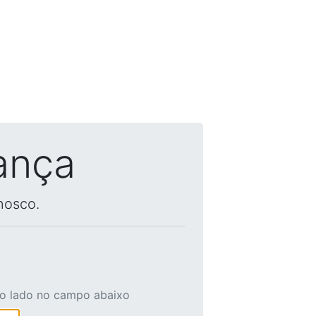
ança
nosco.
ao lado no campo abaixo