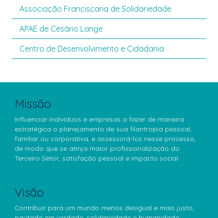
Associação Franciscana de Solidariedade
APAE de Cesário Lange
Centro de Desenvolvimento e Cidadania
Missão
Influenciar indivíduos e empresas a fazer de maneira
estratégica o planejamento de sua filantropia pessoal,
familiar ou corporativa, e assessorá-los nesse processo,
de modo que se atinja maior profissionalização do
Terceiro Setor, satisfação pessoal e impacto social.
Visão
Contribuir para um mundo menos desigual e mais justo,
pautado em verdade, solidariedade e humanidade.