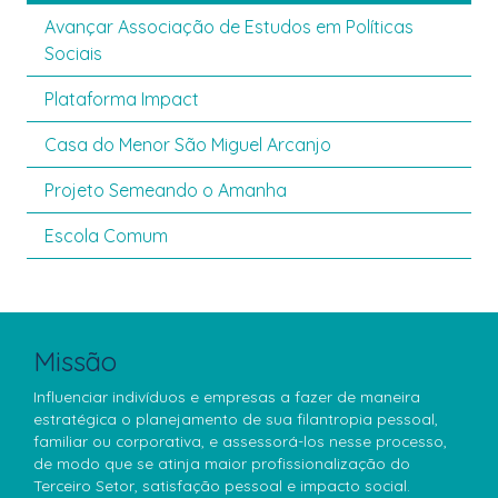
Avançar Associação de Estudos em Políticas
Sociais
Plataforma Impact
Casa do Menor São Miguel Arcanjo
Projeto Semeando o Amanha
Escola Comum
Missão
Influenciar indivíduos e empresas a fazer de maneira
estratégica o planejamento de sua filantropia pessoal,
familiar ou corporativa, e assessorá-los nesse processo,
de modo que se atinja maior profissionalização do
Terceiro Setor, satisfação pessoal e impacto social.