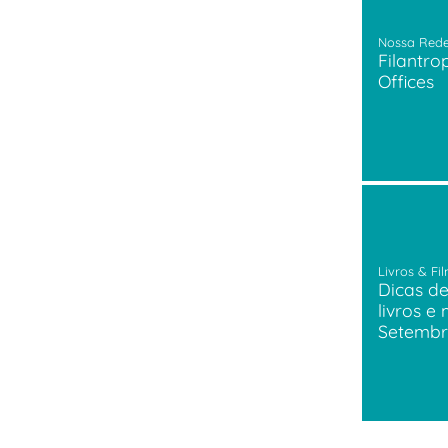
Nossa Red
Filantro
Offices
Livros & Fi
Dicas de
livros e 
Setembr