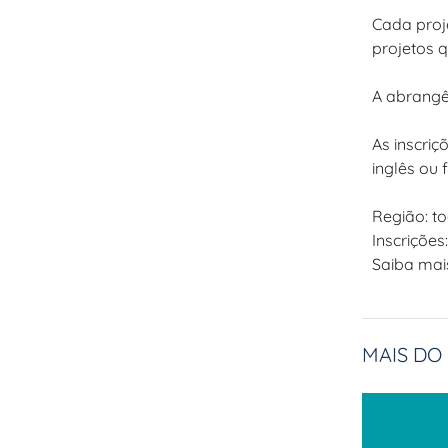
Cada proj
projetos 
A abrangên
As inscri
inglês ou 
Região: to
Inscrições
Saiba mai
MAIS DO