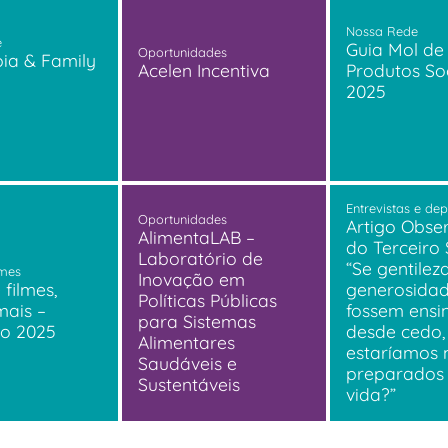
Nossa Rede
e
Guia Mol de
Oportunidades
pia & Family
Acelen Incentiva
Produtos Soc
2025
Entrevistas e de
Oportunidades
Artigo Obse
AlimentaLAB –
do Terceiro 
Laboratório de
“Se gentilez
lmes
Inovação em
 filmes,
generosida
Políticas Públicas
mais –
fossem ensi
para Sistemas
o 2025
desde cedo,
Alimentares
estaríamos 
Saudáveis e
preparados
Sustentáveis
vida?”