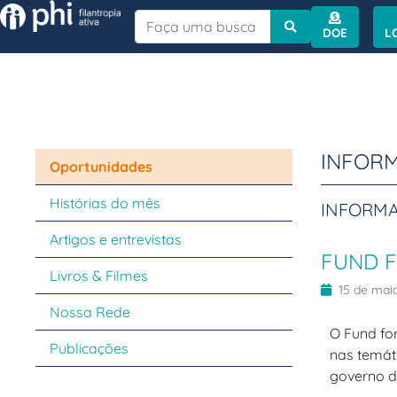
INSTITUTO PHI
DOE
L
INFORM
Oportunidades
Histórias do mês
INFORMA
Artigos e entrevistas
FUND F
Livros & Filmes
15 de mai
Nossa Rede
O Fund for
Publicações
nas temát
governo da