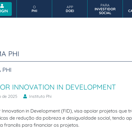
PARA
O
APP
INVESTIDOR
INVESTIDORES E
CA
OGIN
PHI
DOEI
C
COMPLIANCE
APP DOEI
SOCIAL
PARCEIROS
I
A PHI
 PHI
OR INNOVATION IN DEVELOPMENT
o de 2025
Instituto Phi
 Innovation in Development (FID), visa apoiar projetos que 
icas de redução da pobreza e desigualdade social, tendo a
 francês para financiar os projetos.