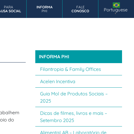
PARA
INFORMA
FALE
DASTRE SUA
NOSSAS
Portuguese
AUSA SOCIAL
PHI
CONOSCO
FAQ
NSTITUIÇÃO
PUBLICAÇÕES
▼
INFORMA PHI
Filantropia & Family Offices
Acelen Incentiva
Guia Mol de Produtos Sociais –
2025
trabalhem
Dicas de filmes, livros e mais –
poio do
Setembro 2025
AlimentaLAB – Laboratório de