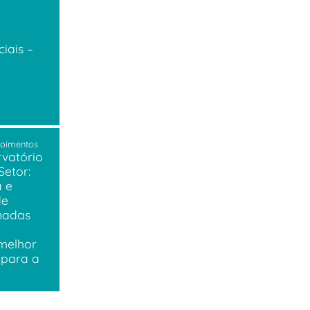
iais –
poimentos
rvatório
Setor:
a e
de
nadas
melhor
 para a