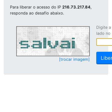
Para liberar o acesso
do IP
216.73.217.84
,
responda ao desafio abaixo.
Digite 
lado no
[trocar imagem]