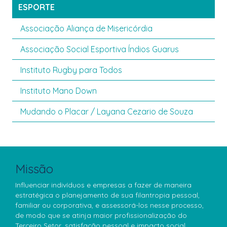
ESPORTE
Associação Aliança de Misericórdia
Associação Social Esportiva Índios Guarus
Instituto Rugby para Todos
Instituto Mano Down
Mudando o Placar / Layana Cezario de Souza
Missão
Influenciar indivíduos e empresas a fazer de maneira
estratégica o planejamento de sua filantropia pessoal,
familiar ou corporativa, e assessorá-los nesse processo,
de modo que se atinja maior profissionalização do
Terceiro Setor, satisfação pessoal e impacto social.