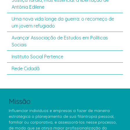
Justiça tardia, mas essencial: a libertação de
Antônia Edilene
Uma nova vida longe da guerra: o recomeço de
um jovem refugiado
Avançar Associação de Estudos em Políticas
Sociais
Instituto Social Pertence
Rede Cidadã
Missão
Influenciar indivíduos e empresas a fazer de maneira
estratégica o planejamento de sua filantropia pessoal,
familiar ou corporativa, e assessorá-los nesse processo,
de modo que se atinja maior profissionalização do