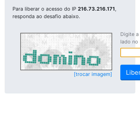
Para liberar o acesso
do IP
216.73.216.171
,
responda ao desafio abaixo.
Digite 
lado no
[trocar imagem]