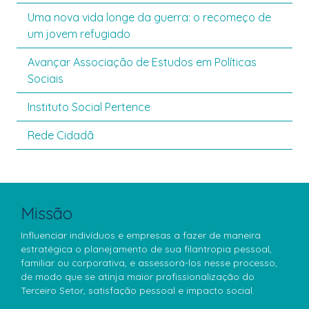
Uma nova vida longe da guerra: o recomeço de
um jovem refugiado
Avançar Associação de Estudos em Políticas
Sociais
Instituto Social Pertence
Rede Cidadã
Missão
Influenciar indivíduos e empresas a fazer de maneira
estratégica o planejamento de sua filantropia pessoal,
familiar ou corporativa, e assessorá-los nesse processo,
de modo que se atinja maior profissionalização do
Terceiro Setor, satisfação pessoal e impacto social.