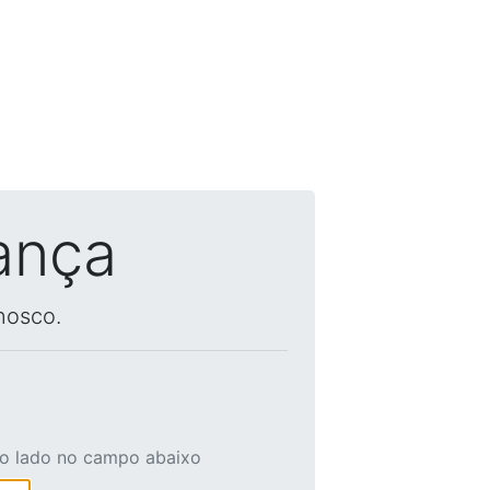
ança
nosco.
ao lado no campo abaixo