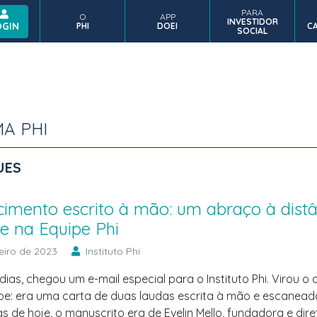
PARA
O
APP
INVESTIDOR
INVESTIDORES E
CA
OGIN
PHI
DOEI
CA
COMPLIANCE
APP DOEI
SOCIAL
PARCEIROS
I
A PHI
UES
imento escrito à mão: um abraço à distâ
e na Equipe Phi
reiro de 2023
Instituto Phi
ias, chegou um e-mail especial para o Instituto Phi. Virou o
pe: era uma carta de duas laudas escrita à mão e escanead
as de hoje, o manuscrito era de Evelin Mello, fundadora e dir