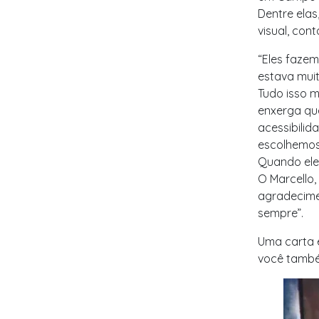
Dentre elas
visual, cont
“Eles fazem
estava muit
Tudo isso 
enxerga qu
acessibilid
escolhemos 
Quando ele
O Marcello,
agradecimen
sempre”.
Uma carta 
você também