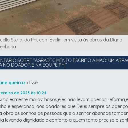
cello Stella, do Phi, com Evelin, em visita às obras da Digna
enharia
NTÁRIO SOBRE “
AGRADECIMENTO ESCRITO À MÃO: UM ABRA
A NO DOADOR E NA EQUIPE PHI
”
ane queiroz
disse:
vereiro de 2023 às 10:24
 simplesmente maravilhosos,eles não levam apenas reforma,e
nho e esperança, aos doadores que Deus sempre os abenç
 a obra os sonhos de pessoas que o senhor abençoe também
ia levando dignidade e conforto a quem tanto precisa e so