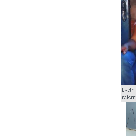
Evelin
refor