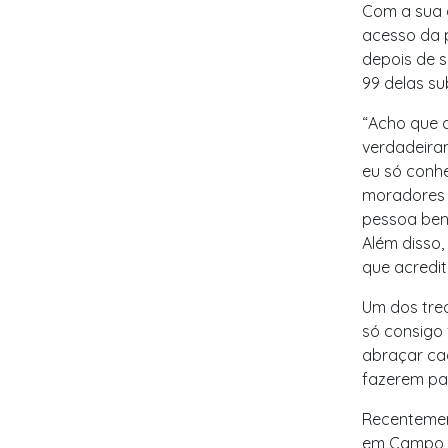
Com a sua 
acesso da p
depois de 
99 delas su
“Acho que 
verdadeira
eu só conhe
moradores 
pessoa ben
Além disso,
que acredi
Um dos trec
só consigo
abraçar cad
fazerem pa
Recentement
em Campo G