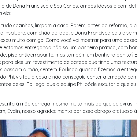
, a de Dona Francisca e Seu Carlos, ambos idosos e com defi
a ela:
 tudo sozinhos, limpam a casa. Porém, antes da reforma, o 
o insalubre, com chão de lodo, e Dona Francisca caiu e se 
mexeu muito comigo. Como você vai mostrar para uma pess
e estamos entregando não só um banheiro prático, com bar
ade, piso antiderrapante, mas também um banheiro bonito? 
para eles um revestimento de parede que tinha uma textura 
s passam a mão, sentem. Foi lindo quando fizemos a entreg
 do Phi, visitou a casa e não conseguiu conter a emoção co
tos deles. Foi legal que a equipe Phi pôde escutar o que eu
escrita à mão carrega mesmo muito mais do que palavras.
, Evelin, nosso agradecimento por esse abraço afetuoso à 