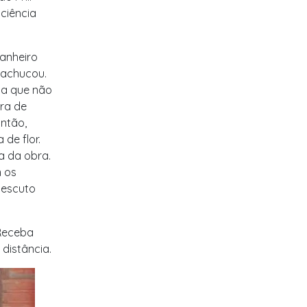
ciência
banheiro
machucou.
oa que não
ra de
Então,
de flor.
a da obra.
m os
 escuto
 Receba
distância.