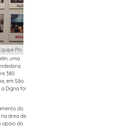
quipe Phi
elin, uma
endedora.
re 380
ia, em São
 a Digna foi
ramento do
s na área de
o apoio do