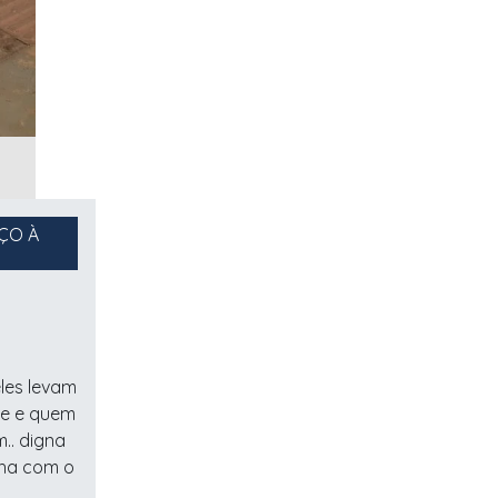
ÇO À
les levam
oe e quem
.. digna
nha com o