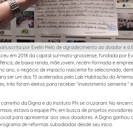
anuscrita por Evelin Melo de agradecimento ao doador e à E
ceu em 2018 da capital sul-mato-grossense, fundada por Ev
iférica, de baixa renda, mãe jovem, recém-formada e empre
o ano, o negócio de impacto nascente foi selecionado, dent
ara ser um dos 15 acelerados pelo Lab Habitação da Artemis
es, três foram eleitos para receber “investimento semente ” e
o caminho da Digna e do Instituto Phi se cruzaram. No encer
misia, estava a equipe Phi, em busca de projetos inovadore
social para apresentar aos seus doadores. A Digna ganhou 
programa de reformas subsidiadas desde seu início.