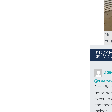
Mar
Eng
UM COME
DISTÂNCI
Day
9 de fe
Eles são
amor ,so
execulta
engenhar
melhor..