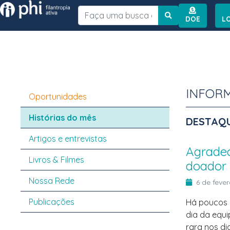
Instituto PHI
DOE
L
INFORM
Oportunidades
Histórias do mês
DESTAQ
Artigos e entrevistas
Agradec
Livros & Filmes
doador 
Nossa Rede
6 de feve
Publicações
Há poucos d
dia da equi
rara nos di