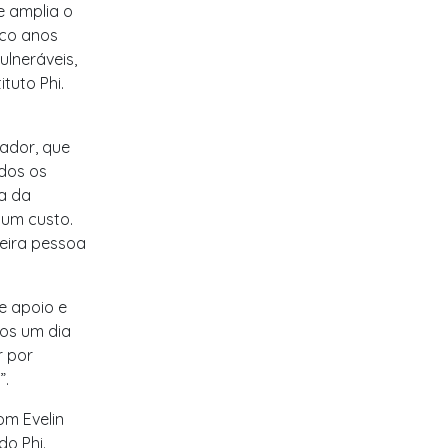
e amplia o
nco anos
lneráveis,
tuto Phi.
ador, que
odos os
a da
hum custo.
meira pessoa
e apoio e
os um dia
r por
”.
om Evelin
o Phi.