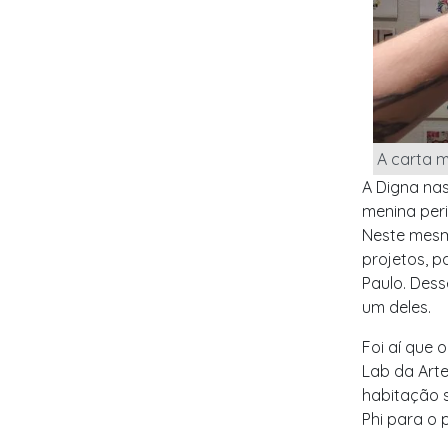
A carta m
A Digna nas
menina per
Neste mesm
projetos, p
Paulo. Dess
um deles.
Foi aí que 
Lab da Arte
habitação 
Phi para o 