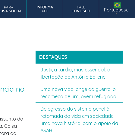
PARA
INFORMA
FALE
DASTRE SUA
NOSSAS
Portuguese
USA SOCIAL
PHI
CONOSCO
FAQ
NSTITUIÇÃO
PUBLICAÇÕES
▼
DESTAQUES
Justiça tardia, mas essencial: a
libertação de Antônia Edilene
ncia no
Uma nova vida longe da guerra: o
recomeço de um jovem refugiado
De egresso do sistema penal à
retomada da vida em sociedade:
 assunto do
uma nova história, com o apoio da
a. Coisa
ASAB
etora da