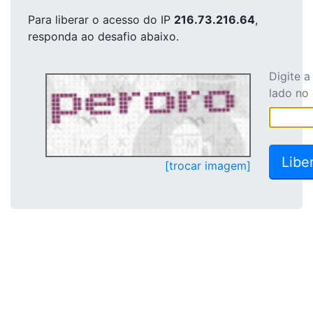
Para liberar o acesso
do IP
216.73.216.64
,
responda ao desafio abaixo.
Digite 
lado no
[trocar imagem]