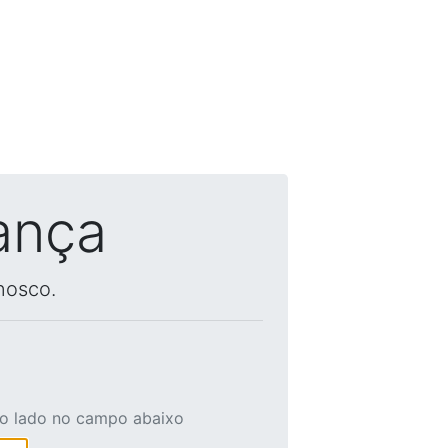
ança
nosco.
ao lado no campo abaixo