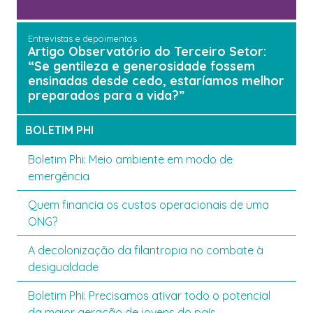
Entrevistas e depoimentos
Artigo Observatório do Terceiro Setor:
“Se gentileza e generosidade fossem
ensinadas desde cedo, estaríamos melhor
preparados para a vida?”
BOLETIM PHI
Boletim Phi: Meio ambiente em modo de
emergência
Quem financia os custos operacionais de uma
ONG?
A decolonização da filantropia no combate à
desigualdade
Boletim Phi: Precisamos ativar todo o potencial
da maior geração de jovens do país