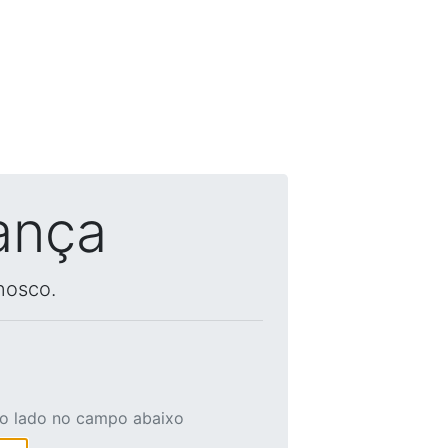
ança
nosco.
ao lado no campo abaixo