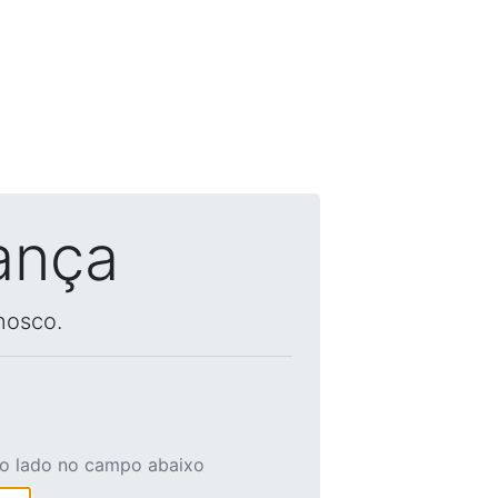
ança
nosco.
ao lado no campo abaixo