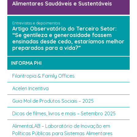
Alimentares Saudáveis e Sustentáveis
Entrevistas e depoimentos
Artigo Observatório do Terceiro Setor:
“Se gentileza e generosidade fossem
ensinadas desde cedo, estaríamos melhor
preparados para a vida?”
INFORMA PHI
Filantropia & Family Offices
Acelen Incentiva
Guia Mol de Produtos Sociais – 2025
Dicas de filmes, livros e mais – Setembro 2025
AlimentaLAB – Laboratório de Inovação em
Políticas Públicas para Sistemas Alimentares