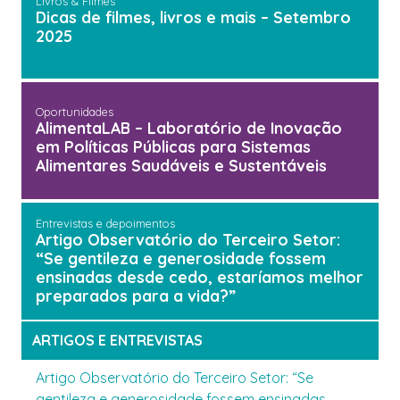
Livros & Filmes
Dicas de filmes, livros e mais – Setembro
2025
Oportunidades
AlimentaLAB – Laboratório de Inovação
em Políticas Públicas para Sistemas
Alimentares Saudáveis e Sustentáveis
Entrevistas e depoimentos
Artigo Observatório do Terceiro Setor:
“Se gentileza e generosidade fossem
ensinadas desde cedo, estaríamos melhor
preparados para a vida?”
ARTIGOS E ENTREVISTAS
Artigo Observatório do Terceiro Setor: “Se
gentileza e generosidade fossem ensinadas