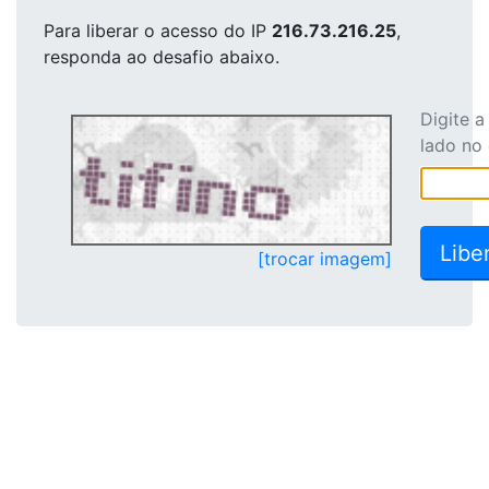
Para liberar o acesso
do IP
216.73.216.25
,
responda ao desafio abaixo.
Digite 
lado no
[trocar imagem]