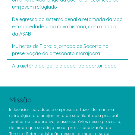
um jovem refugiado
De egresso do sistema penal à retomada da vida
em sociedade: uma nova história, com o apoio
da ASAB
Mulheres de Fibra: a jornada de Socorro na
preservação do artesanato marajoara
A trajetória de Igor e o poder da oportunidade
Missão
Influenciar indivíduos e empresas a fazer de maneira
estratégica o planejamento de sua filantropia pessoal,
familiar ou corporativa, e assessorá-los nesse processo,
de modo que se atinja maior profissionalização do
Terceiro Setor, satisfação pessoal e impacto social.