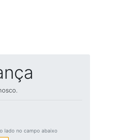
ança
nosco.
ao lado no campo abaixo