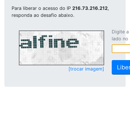
Para liberar o acesso
do IP
216.73.216.212
,
responda ao desafio abaixo.
Digite 
lado no
[trocar imagem]