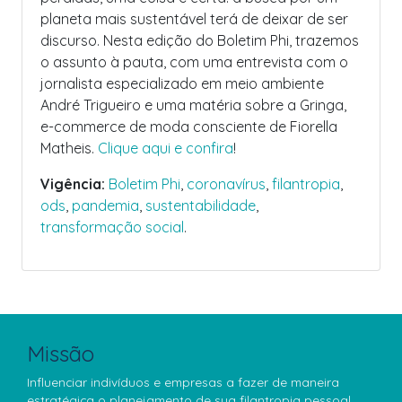
planeta mais sustentável terá de deixar de ser
discurso. Nesta edição do Boletim Phi, trazemos
o assunto à pauta, com uma entrevista com o
jornalista especializado em meio ambiente
André Trigueiro e uma matéria sobre a Gringa,
e-commerce de moda consciente de Fiorella
Matheis.
Clique aqui e confira
!
Vigência:
Boletim Phi
,
coronavírus
,
filantropia
,
ods
,
pandemia
,
sustentabilidade
,
transformação social
.
Missão
Influenciar indivíduos e empresas a fazer de maneira
estratégica o planejamento de sua filantropia pessoal,