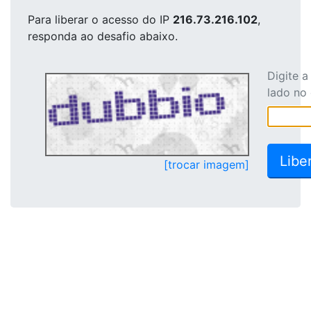
Para liberar o acesso
do IP
216.73.216.102
,
responda ao desafio abaixo.
Digite 
lado no
[trocar imagem]